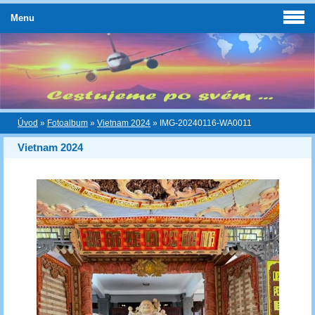
Menu
Úvod
»
Fotoalbum
»
Vietnam 2024
»
IMG-20240116-WA0011
Vietnam 2024