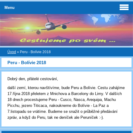
Menu
Úvod
»
Peru - Bolívie 2018
Peru - Bolívie 2018
Dobrý den, přátelé cestování,
další zemí, kterou navštívíme, bude Peru a Bolívie. Cestu zahájíme
17.října 2018 přeletem z Mnichova a Barcelony do Limy. V dalších
18 dnech procestujeme Peru - Cusco, Nasca, Arequipa, Machu
Picchu, jezero Titicaca, nakoukneme do Bolívie - La Paz a
7.listopadu se vrátíme. Budeme se snažit o průběžné předávání
zpráv, a když do Peru, tak ne deníček ale Peruníček :-).