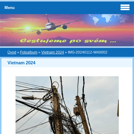
Menu
Úvod
»
Fotoalbum
»
Vietnam 2024
»
IMG-20240112-WA0002
Vietnam 2024