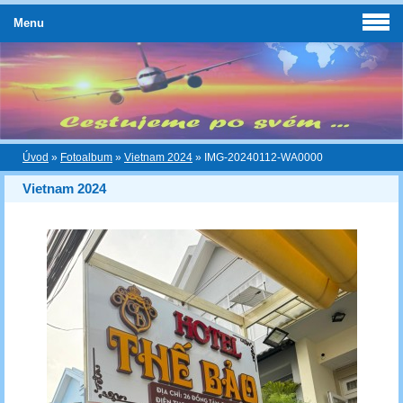
Menu
Úvod
»
Fotoalbum
»
Vietnam 2024
»
IMG-20240112-WA0000
Vietnam 2024