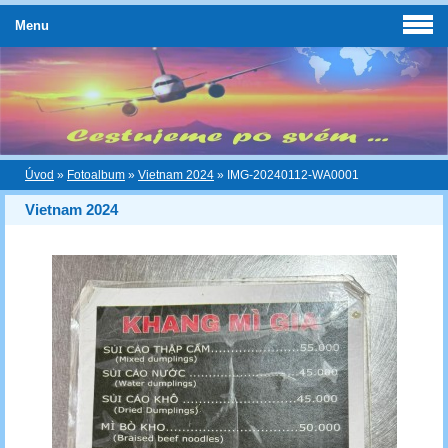
Menu
Úvod
»
Fotoalbum
»
Vietnam 2024
»
IMG-20240112-WA0001
Vietnam 2024