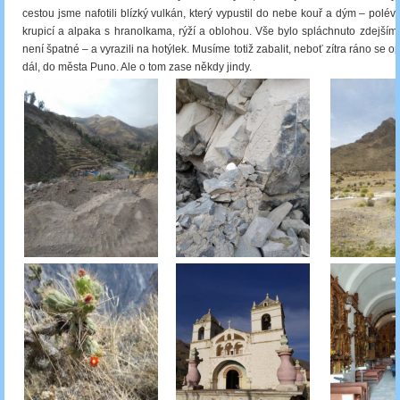
cestou jsme nafotili blízký vulkán, který vypustil do nebe kouř a dým – polév
krupicí a alpaka s hranolkama, rýží a oblohou. Vše bylo spláchnuto zdejší
není špatné – a vyrazili na hotýlek. Musíme totiž zabalit, neboť zítra ráno se
dál, do města Puno. Ale o tom zase někdy jindy.