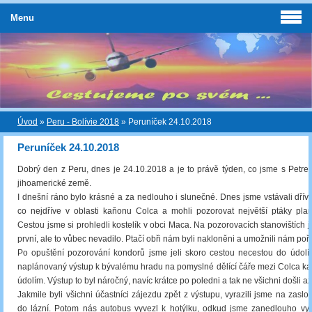
Menu
Úvod
»
Peru - Bolívie 2018
»
Peruníček 24.10.2018
Peruníček 24.10.2018
Dobrý den z Peru, dnes je 24.10.2018 a je to právě týden, co jsme s Petrem
jihoamerické země.
I dnešní ráno bylo krásné a za nedlouho i slunečné. Dnes jsme vstávali dřív
co nejdříve v oblasti kaňonu Colca a mohli pozorovat největší ptáky plan
Cestou jsme si prohledli kostelík v obci Maca. Na pozorovacích stanovištích j
první, ale to vůbec nevadilo. Ptačí obři nám byli nakloněni a umožnili nám poříd
Po opuštění pozorování kondorů jsme jeli skoro cestou necestou do údolí 
naplánovaný výstup k bývalému hradu na pomyslné dělící čáře mezi Colca k
údolím. Výstup to byl náročný, navíc krátce po poledni a tak ne všichni došli až
Jakmile byli všichni účastníci zájezdu zpět z výstupu, vyrazili jsme na zasl
do lázní. Potom nás autobus vyvezl k hotýlku, odkud jsme zanedlouho vyra