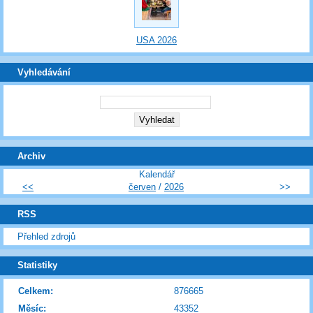
USA 2026
Vyhledávání
Archiv
Kalendář
<<
červen
/
2026
>>
RSS
Přehled zdrojů
Statistiky
Celkem:
876665
Měsíc:
43352