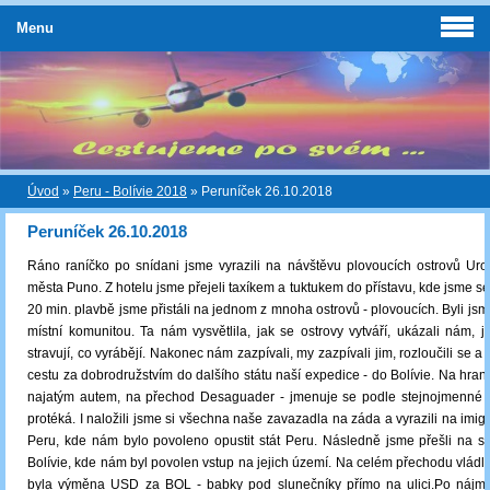
Menu
Úvod
»
Peru - Bolívie 2018
»
Peruníček 26.10.2018
Peruníček 26.10.2018
Ráno raníčko po snídani jsme vyrazili na návštěvu plovoucích ostrovů Uro
města Puno. Z hotelu jsme přejeli taxíkem a tuktukem do přístavu, kde jsme se 
20 min. plavbě jsme přistáli na jednom z mnoha ostrovů - plovoucích. Byli jsme
místní komunitou. Ta nám vysvětlila, jak se ostrovy vytváří, ukázali nám, ja
stravují, co vyrábějí. Nakonec nám zazpívali, my zazpívali jim, rozloučili se a v
cestu za dobrodružstvím do dalšího státu naší expedice - do Bolívie. Na hrani
najatým autem, na přechod Desaguader - jmenuje se podle stejnojmenné ře
protéká. I naložili jsme si všechna naše zavazadla na záda a vyrazili na imig
Peru, kde nám bylo povoleno opustit stát Peru. Následně jsme přešli na st
Bolívie, kde nám byl povolen vstup na jejich území. Na celém přechodu vládl
byla výměna USD za BOL - babky pod slunečníky přímo na ulici.Po nájm