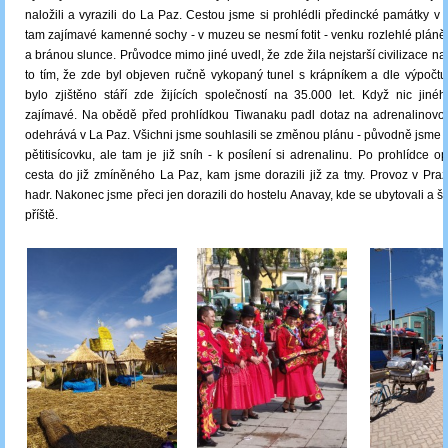
naložili a vyrazili do La Paz. Cestou jsme si prohlédli předincké památky v
tam zajímavé kamenné sochy - v muzeu se nesmí fotit - venku rozlehlé plán
a bránou slunce. Průvodce mimo jiné uvedl, že zde žila nejstarší civilizace n
to tím, že zde byl objeven ručně vykopaný tunel s krápníkem a dle výpočtu
bylo zjištěno stáří zde žijících společností na 35.000 let. Když nic jiné
zajímavé. Na obědě před prohlídkou Tiwanaku padl dotaz na adrenalinovou 
odehrává v La Paz. Všichni jsme souhlasili se změnou plánu - původně jsme m
pětitisícovku, ale tam je již sníh - k posílení si adrenalinu. Po prohlídce o
cesta do již zmíněného La Paz, kam jsme dorazili již za tmy. Provoz v Praz
hadr. Nakonec jsme přeci jen dorazili do hostelu Anavay, kde se ubytovali a šl
příště.