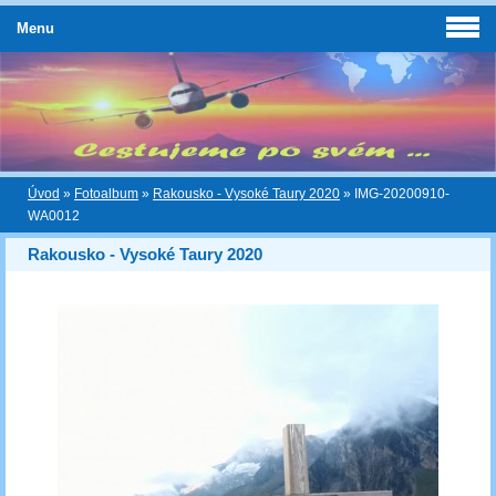
Menu
Úvod
»
Fotoalbum
»
Rakousko - Vysoké Taury 2020
»
IMG-20200910-
WA0012
Rakousko - Vysoké Taury 2020