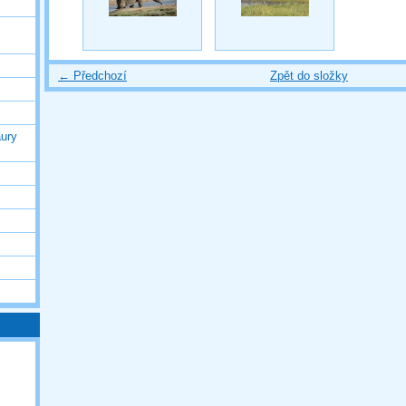
← Předchozí
Zpět do složky
ury