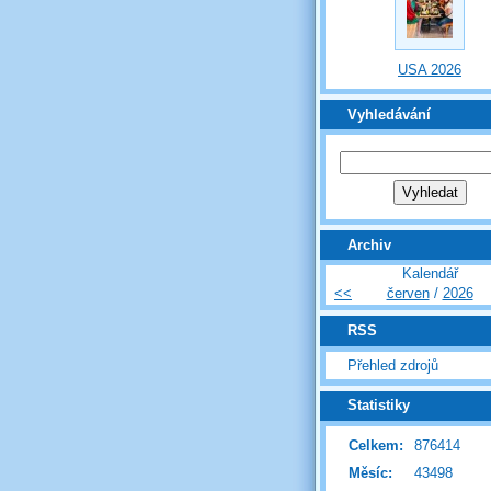
USA 2026
Vyhledávání
Archiv
Kalendář
<<
červen
/
2026
RSS
Přehled zdrojů
Statistiky
Celkem:
876414
Měsíc:
43498