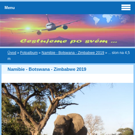
Menu
Úvod
»
Fotoalbum
»
Namibie - Botswana - Zimbabwe 2019
»
... slon na 4,5
m
Namibie - Botswana - Zimbabwe 2019