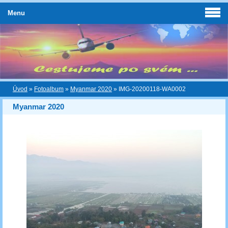
Menu
Úvod
»
Fotoalbum
»
Myanmar 2020
»
IMG-20200118-WA0002
Myanmar 2020