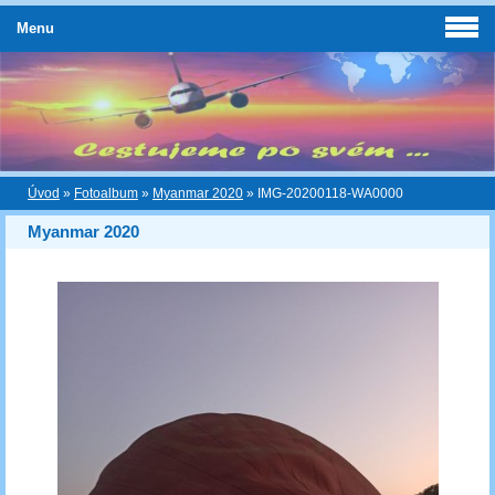
Menu
Úvod
»
Fotoalbum
»
Myanmar 2020
»
IMG-20200118-WA0000
Myanmar 2020