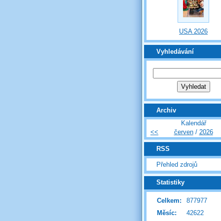
USA 2026
Vyhledávání
Archiv
Kalendář
<<
červen
/
2026
RSS
Přehled zdrojů
Statistiky
Celkem:
877977
Měsíc:
42622