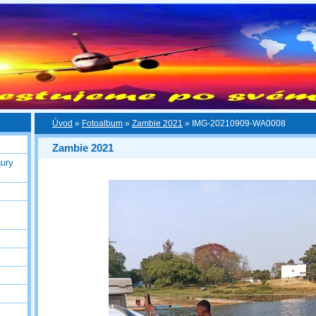
Úvod
»
Fotoalbum
»
Zambie 2021
»
IMG-20210909-WA0008
Zambie 2021
ury