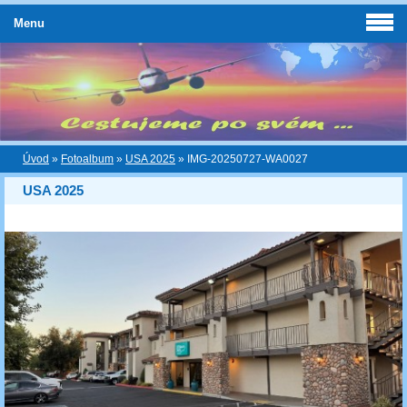
Menu
Úvod
»
Fotoalbum
»
USA 2025
»
IMG-20250727-WA0027
USA 2025