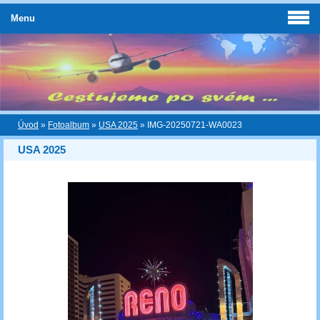
Menu
Úvod
»
Fotoalbum
»
USA 2025
»
IMG-20250721-WA0023
USA 2025