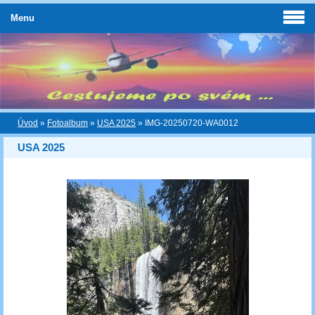
Menu
Úvod
»
Fotoalbum
»
USA 2025
»
IMG-20250720-WA0012
USA 2025