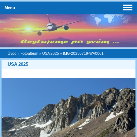
Menu
Úvod
»
Fotoalbum
»
USA 2025
»
IMG-20250719-WA0001
USA 2025