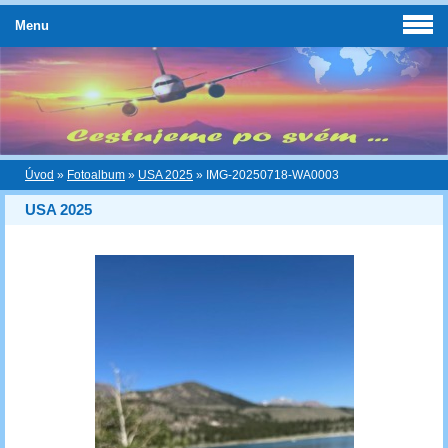
Menu
Úvod
»
Fotoalbum
»
USA 2025
»
IMG-20250718-WA0003
USA 2025