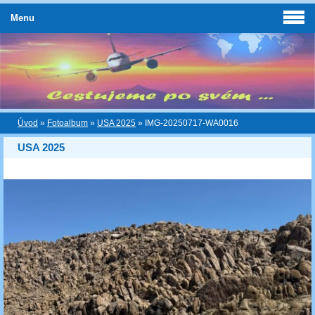
Menu
Úvod
»
Fotoalbum
»
USA 2025
»
IMG-20250717-WA0016
USA 2025