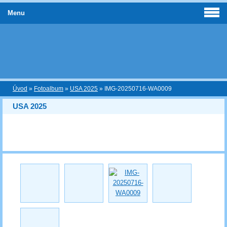
Menu
Úvod
»
Fotoalbum
»
USA 2025
»
IMG-20250716-WA0009
USA 2025