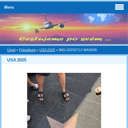
Menu
Úvod
»
Fotoalbum
»
USA 2025
»
IMG-20250712-WA0008
USA 2025