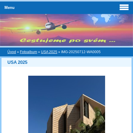
Menu
Úvod
»
Fotoalbum
»
USA 2025
»
IMG-20250712-WA0005
USA 2025