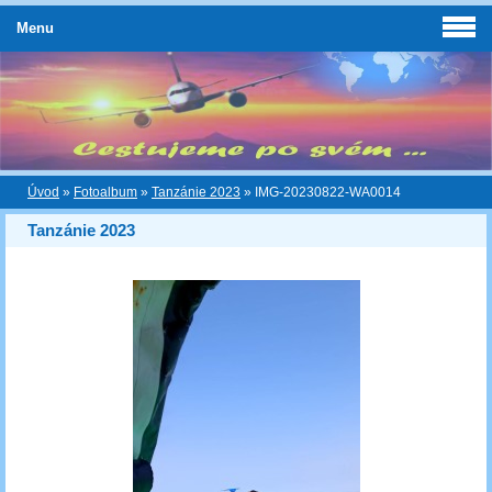
Menu
Úvod
»
Fotoalbum
»
Tanzánie 2023
»
IMG-20230822-WA0014
Tanzánie 2023