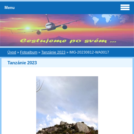
Menu
Úvod
»
Fotoalbum
»
Tanzánie 2023
»
IMG-20230812-WA0017
Tanzánie 2023