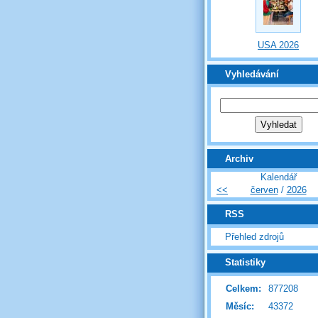
USA 2026
Vyhledávání
Archiv
Kalendář
<<
červen
/
2026
RSS
Přehled zdrojů
Statistiky
Celkem:
877208
Měsíc:
43372