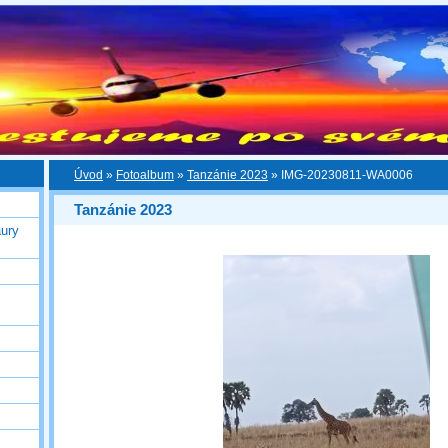
Úvod
»
Fotoalbum
»
Tanzánie 2023
»
IMG-20230811-WA0006
Tanzánie 2023
ury