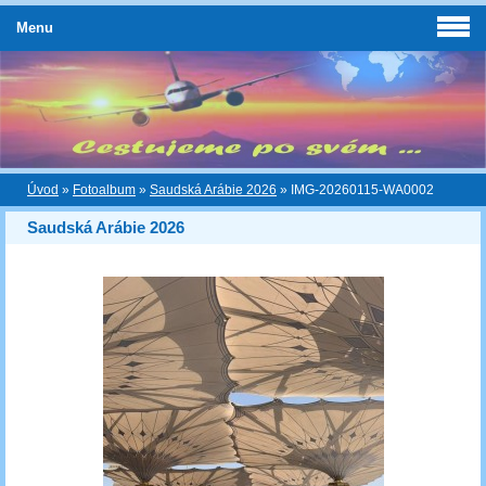
Menu
Úvod
»
Fotoalbum
»
Saudská Arábie 2026
»
IMG-20260115-WA0002
Saudská Arábie 2026