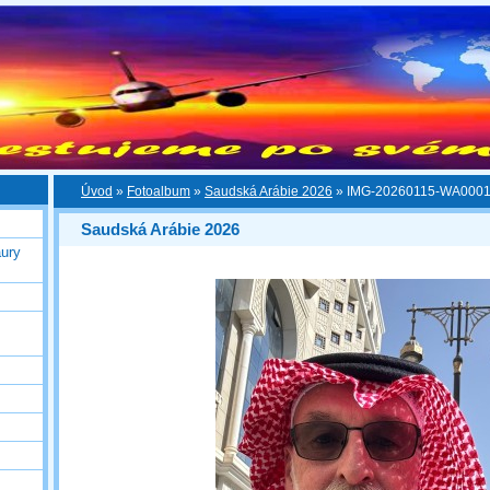
Úvod
»
Fotoalbum
»
Saudská Arábie 2026
»
IMG-20260115-WA000
Saudská Arábie 2026
ury