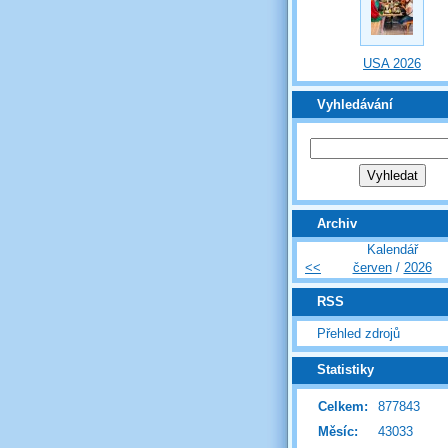
USA 2026
Vyhledávání
Archiv
Kalendář
<<
červen
/
2026
RSS
Přehled zdrojů
Statistiky
Celkem:
877843
Měsíc:
43033