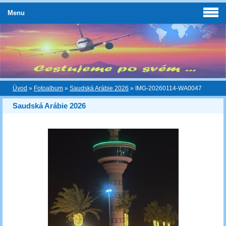
Menu
Úvod
»
Fotoalbum
»
Saudská Arábie 2026
»
IMG-20260114-WA0047
Saudská Arábie 2026