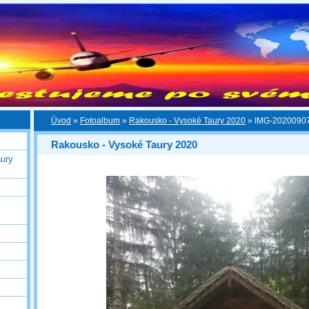
Úvod
»
Fotoalbum
»
Rakousko - Vysoké Taury 2020
»
IMG-2020090
Rakousko - Vysoké Taury 2020
ury