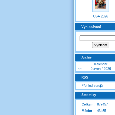
USA 2026
Vyhledávání
Archiv
Kalendář
<<
červen
/
2026
RSS
Přehled zdrojů
Statistiky
Celkem:
877457
Měsíc:
43455