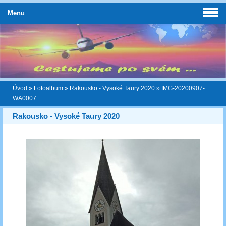
Menu
Úvod
»
Fotoalbum
»
Rakousko - Vysoké Taury 2020
»
IMG-20200907-
WA0007
Rakousko - Vysoké Taury 2020