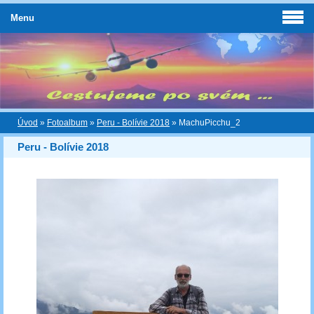
Menu
Úvod
»
Fotoalbum
»
Peru - Bolívie 2018
»
MachuPicchu_2
Peru - Bolívie 2018