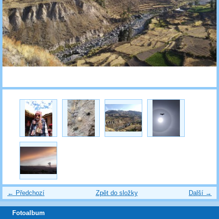
← Předchozí
Zpět do složky
Další →
Fotoalbum