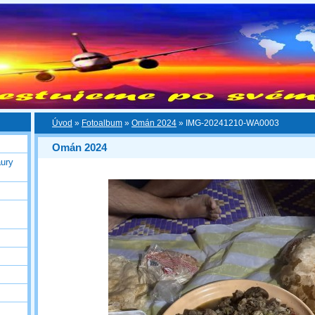
Úvod
»
Fotoalbum
»
Omán 2024
»
IMG-20241210-WA0003
Omán 2024
ury