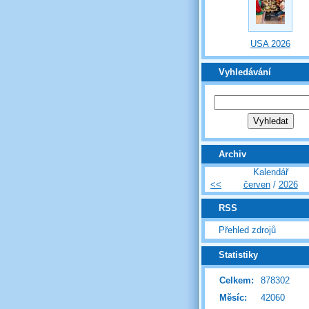
USA 2026
Vyhledávání
Archiv
Kalendář
<<
červen
/
2026
RSS
Přehled zdrojů
Statistiky
Celkem:
878302
Měsíc:
42060