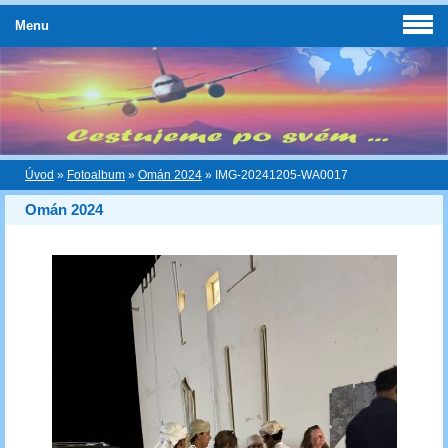
Menu
Úvod
»
Fotoalbum
»
Omán 2024
»
IMG-20241205-WA0017
Omán 2024