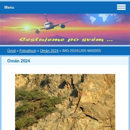
Menu
Úvod
»
Fotoalbum
»
Omán 2024
»
IMG-20241205-WA0005
Omán 2024