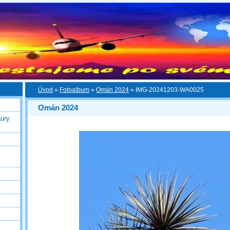
Úvod
»
Fotoalbum
»
Omán 2024
»
IMG-20241203-WA0025
Omán 2024
ury