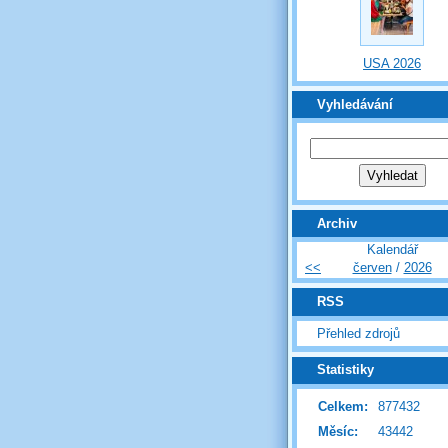
USA 2026
Vyhledávání
Archiv
Kalendář
<<
červen
/
2026
RSS
Přehled zdrojů
Statistiky
Celkem:
877432
Měsíc:
43442