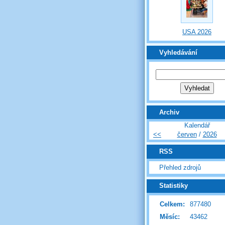
USA 2026
Vyhledávání
Archiv
Kalendář
<<
červen
/
2026
RSS
Přehled zdrojů
Statistiky
Celkem:
877480
Měsíc:
43462