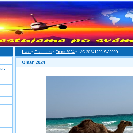
Úvod
»
Fotoalbum
»
Omán 2024
»
IMG-20241203-WA0009
Omán 2024
ury