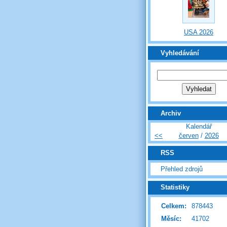
USA 2026
Vyhledávání
Archiv
Kalendář
<<
červen
/
2026
RSS
Přehled zdrojů
Statistiky
Celkem:
878443
Měsíc:
41702