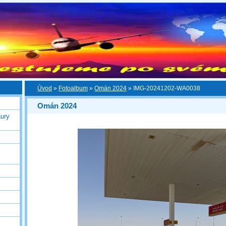
Úvod
»
Fotoalbum
»
Omán 2024
»
IMG-20241202-WA0038
Omán 2024
ury