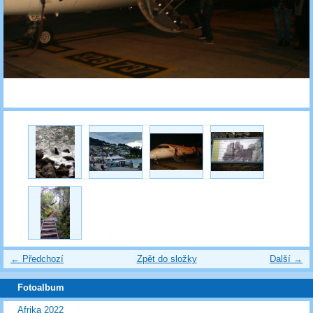
← Předchozí
Zpět do složky
Další →
Fotoalbum
Afrika 2022