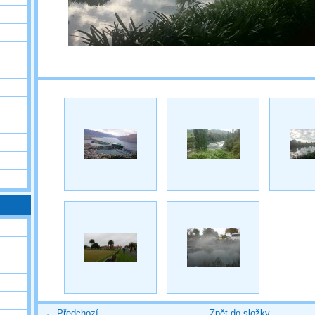
← Předchozí
Zpět do složky