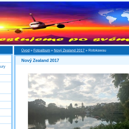
Úvod
»
Fotoalbum
»
Nový Zealand 2017
»
Rotokawau
Nový Zealand 2017
ury