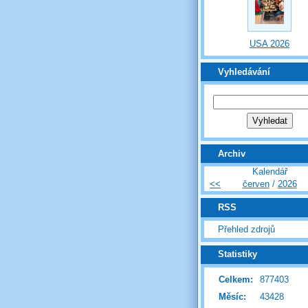
USA 2026
Vyhledávání
Archiv
Kalendář
<<
červen
/
2026
RSS
Přehled zdrojů
Statistiky
Celkem:
877403
Měsíc:
43428