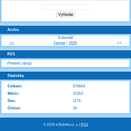
Archiv
Kalendář
<<
červen
/
2026
>>
RSS
Přehled zdrojů
Statistiky
Celkem:
876664
Měsíc:
43353
Den:
1176
Online:
28
© 2026 eStránky.cz
|
RSS