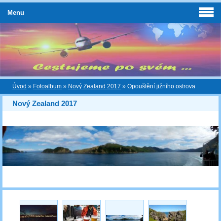
Menu
Úvod
»
Fotoalbum
»
Nový Zealand 2017
»
Opouštění jižního ostrova
Nový Zealand 2017