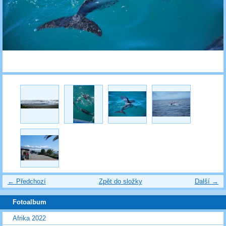
← Předchozí
Zpět do složky
Další →
Fotoalbum
Afrika 2022