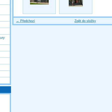
← Předchozí
Zpět do složky
ury