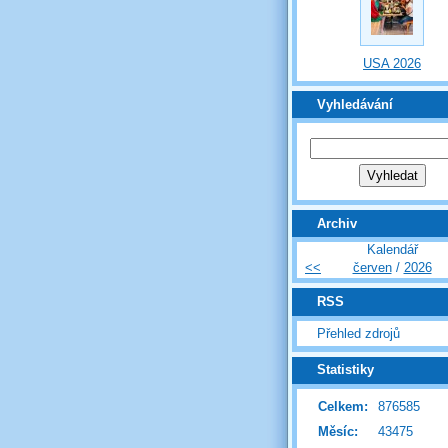
USA 2026
Vyhledávání
Archiv
Kalendář
<<
červen
/
2026
RSS
Přehled zdrojů
Statistiky
Celkem:
876585
Měsíc:
43475