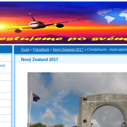
Úvod
»
Fotoalbum
»
Nový Zealand 2017
»
Christchurch - most vzpo
Nový Zealand 2017
ury