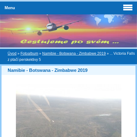
Menu
Úvod
»
Fotoalbum
»
Namibie - Botswana - Zimbabwe 2019
»
... Victoria Falls
z ptačí perskektivy 5
Namibie - Botswana - Zimbabwe 2019