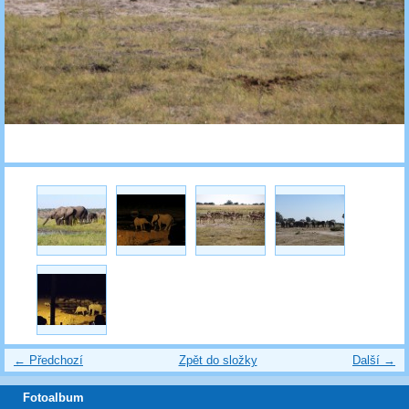
← Předchozí
Zpět do složky
Další →
Fotoalbum