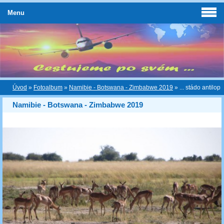
Menu
Úvod
»
Fotoalbum
»
Namibie - Botswana - Zimbabwe 2019
»
... stádo antilop
Namibie - Botswana - Zimbabwe 2019