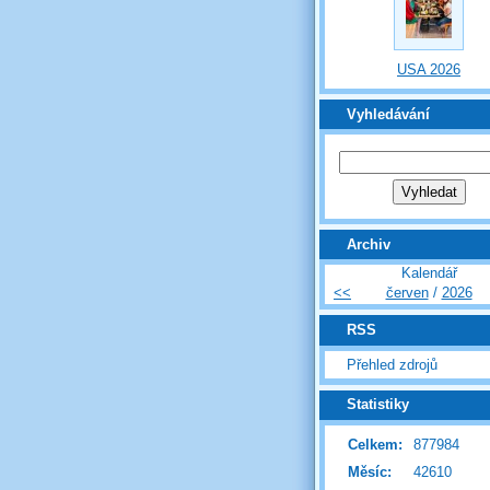
USA 2026
Vyhledávání
Archiv
Kalendář
<<
červen
/
2026
RSS
Přehled zdrojů
Statistiky
Celkem:
877984
Měsíc:
42610