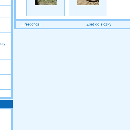
← Předchozí
Zpět do složky
ury