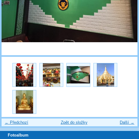
← Předchozí
Zpět do složky
Další →
Fotoalbum