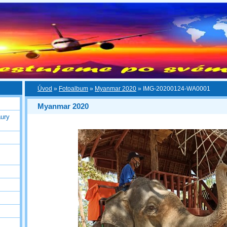
Úvod
»
Fotoalbum
»
Myanmar 2020
»
IMG-20200124-WA0001
Myanmar 2020
ury