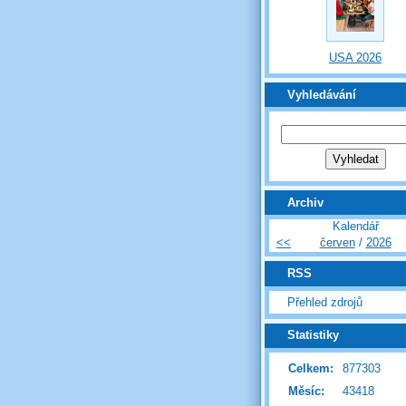
USA 2026
Vyhledávání
Archiv
Kalendář
<<
červen
/
2026
RSS
Přehled zdrojů
Statistiky
Celkem:
877303
Měsíc:
43418