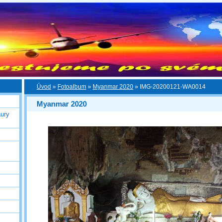
Úvod
»
Fotoalbum
»
Myanmar 2020
»
IMG-20200121-WA0014
Myanmar 2020
ury