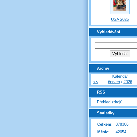
USA 2026
Vyhledávání
Archiv
Kalendář
<<
červen
/
2026
RSS
Přehled zdrojů
Statistiky
Celkem:
878306
Měsíc:
42054