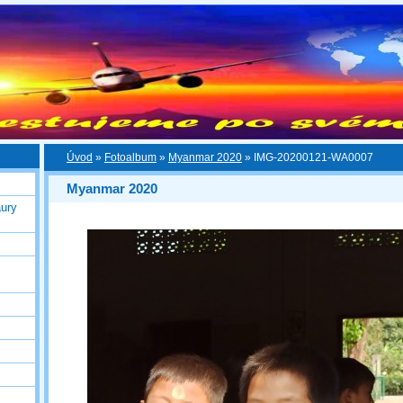
Úvod
»
Fotoalbum
»
Myanmar 2020
»
IMG-20200121-WA0007
Myanmar 2020
ury