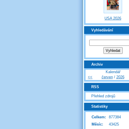
USA 2026
Vyhledávání
Archiv
Kalendář
<<
červen
/
2026
RSS
Přehled zdrojů
Statistiky
Celkem:
877384
Měsíc:
43425